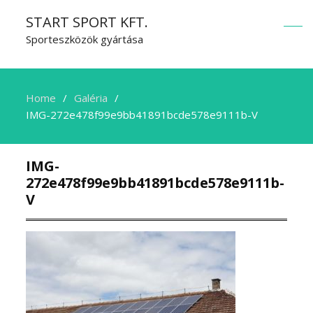
START SPORT KFT.
Sporteszközök gyártása
Home
Galéria
IMG-272e478f99e9bb41891bcde578e9111b-V
IMG-
272e478f99e9bb41891bcde578e9111b-
V